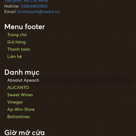
Tân Bình, Hồ Chí Minh
Hotline:
02866860863
Email:
kinhdoanh@weba.vn
Menu footer
Trang chủ
Giỏ hàng
Thanh toán
Liên hệ
Danh mục
Absolut Apeach
ALICANTO
Sweet Wines
Vinegar
Ap-Win-Store
Ballantines
Giờ mở cửa